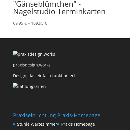
"Gänseblümchen" -
Nagelstudio Terminkarten
69,95
€
–
109,95
€
praxisdesign.works
Design, das einfach funktioniert.
Praxiseinrichtung
Praxis-Homepage
Stühle Wartezimmer
Praxis Homepage