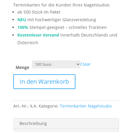
Terminkarten für die Kunden Ihres Nagelstudios
ab 500 Stück im Paket
NEU
mit hochwertiger Glanzveredelung
100%
Stempel-geeignet – schnelles Trocknen
Kostenloser Versand
innerhalb Deutschlands und
Österreich
Clear
Menge
"Fraktal"
In den Warenkorb
-
Nagelstudio
Terminkarten
quantity
Art.-Nr.:
k.A.
Kategorie:
Terminkarten Nagelstudio
Beschreibung