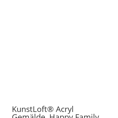
KunstLoft® Acryl
Gemälde ‚Happy Family