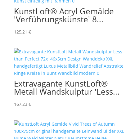
KunstLoft® Acryl Gemälde
'Verführungskünste' 8...
125,21
€
Extravagante KunstLoft®
Metall Wandskulptur 'Less...
167,23
€